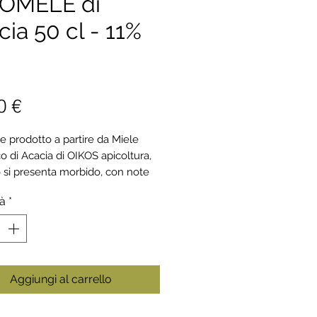
OMELE di
cia 50 cl - 11%
Prezzo
0 €
e prodotto a partire da Miele
o di Acacia di OIKOS apicoltura,
o si presenta morbido, con note
 e confettate; ottimo da dessert,
tà
*
bbina a pasticceria fresca e dolci
aio. La temperatura di servizio è
a tra 8 e 10 gradi. Un eventuale
o sul fondo è naturale e indice
nuinità del prodotto.
Aggiungi al carrello