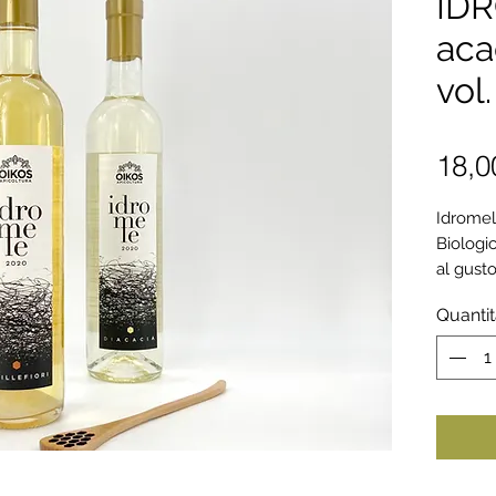
IDR
aca
vol.
18,0
Idromel
Biologic
al gust
delicate
Quanti
ben si a
a cucchi
compres
deposit
della ge